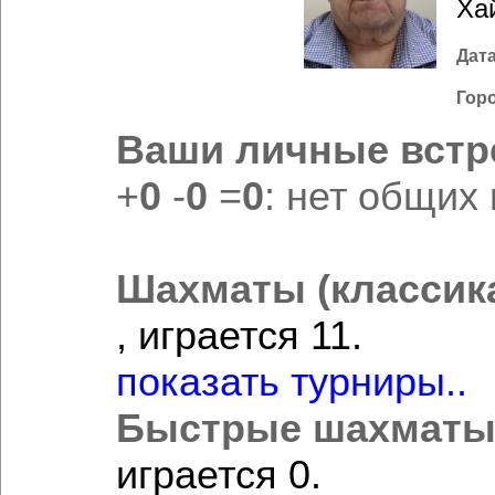
Ха
Дат
Гор
Ваши личные встре
+
0
-
0
=
0
: нет общих 
Шахматы (классика
, играется 11.
показать турниры..
Быстрые шахматы
играется 0.