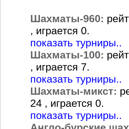
Шахматы-960:
рей
, играется 0.
показать турниры..
Шахматы-100:
рей
, играется 7.
показать турниры..
Шахматы-микст:
р
24 , играется 0.
показать турниры..
Англо-бурские ша