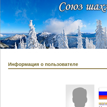
Главная
Партии
Турниры
Сообщения
База 
Информация о пользователе
маги