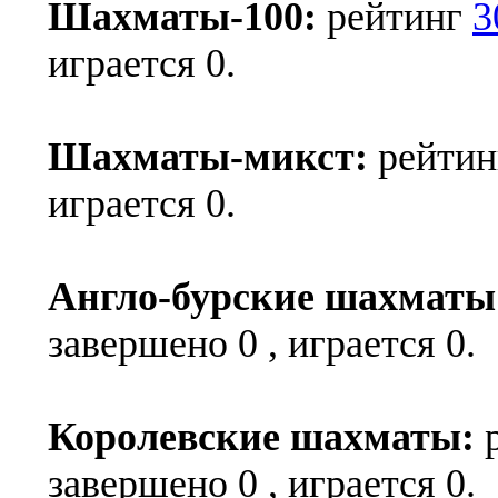
Шахматы-100:
рейтинг
3
играется 0.
Шахматы-микст:
рейти
играется 0.
Англо-бурские шахматы
завершено 0 , играется 0.
Королевские шахматы:
завершено 0 , играется 0.