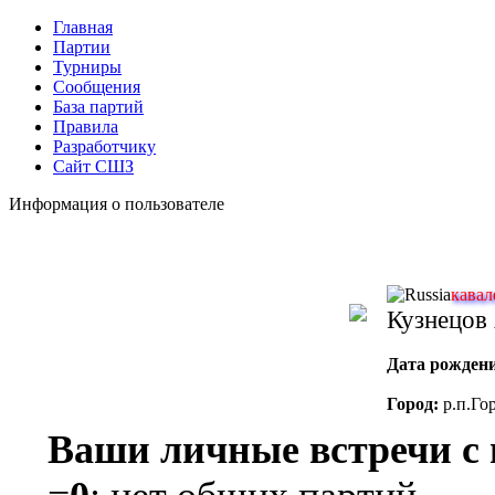
Главная
Партии
Турниры
Сообщения
База партий
Правила
Разработчику
Сайт СШЗ
Информация о пользователе
кавал
Кузнецов
Дата рожден
Город:
р.п.Го
Ваши личные встречи с 