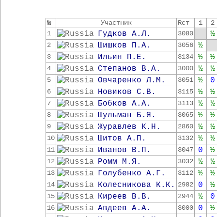
№
Участник
Rст
1
2
Гудков А.Л.
½
1
3080
Шишков П.А.
½
2
3056
Ильин П.Е.
½
½
3
3134
Степанов В.А.
½
½
4
3000
Овчаренко Л.М.
½
0
5
3051
Новиков С.В.
½
½
6
3115
Бобков А.А.
½
½
7
3113
Шульман Б.Я.
½
½
8
3065
Журавлев К.Н.
½
½
9
2860
Шитов А.П.
½
½
10
3132
Иванов В.П.
0
½
11
3047
Ромм М.Я.
½
½
12
3032
Голубенко А.Г.
½
½
13
3112
Колесникова К.К.
0
½
14
2982
Киреев В.В.
½
0
15
2944
Авдеев А.А.
0
½
16
3000