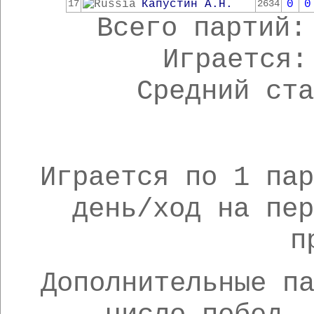
Капустин А.Н.
0
0
17
2634
Всего партий:
Играется
Средний ст
Играется по 1 па
день/ход на пе
п
Дополнительные п