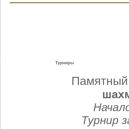
Главная
Партии
Турниры
Сообщения
База 
Памятный 
шахм
Начал
Турнир 