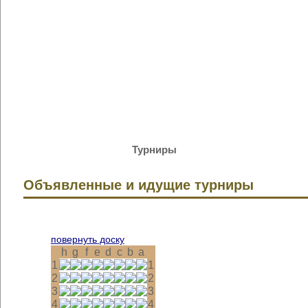
Главная
Партии
Турниры
Сообщения
База 
Объявленные и идущие турниры
повернуть доску
h
g
f
e
d
c
b
a
1
1
2
2
3
3
4
4