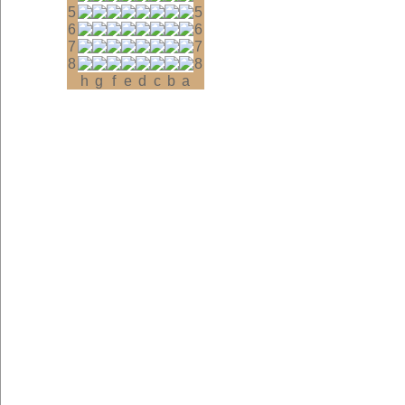
5
5
6
6
7
7
8
8
h
g
f
e
d
c
b
a