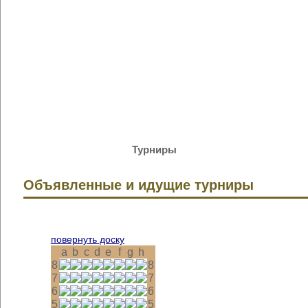
Главная
Партии
Турниры
Сообщения
База 
Объявленные и идущие турниры
повернуть доску
a
b
c
d
e
f
g
h
8
8
7
7
6
6
5
5