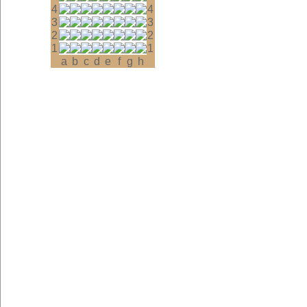
4
4
3
3
2
2
1
1
a
b
c
d
e
f
g
h