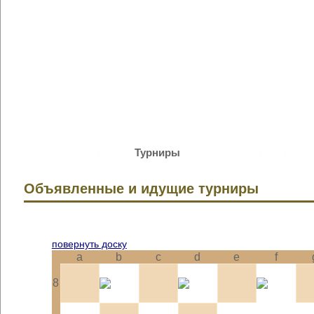
Главная
Партии
Турниры
Сообщения
База 
Объявленные и идущие турниры
повернуть доску
a
b
c
d
e
f
8