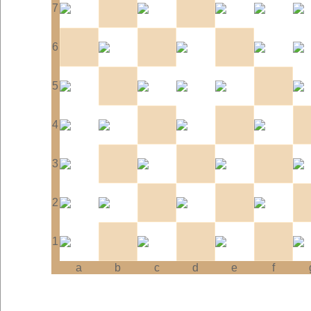
7
6
5
4
3
2
1
a
b
c
d
e
f