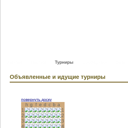
Главная
Партии
Турниры
Сообщения
База 
Объявленные и идущие турниры
повернуть доску
h
g
f
e
d
c
b
a
1
1
2
2
3
3
4
4