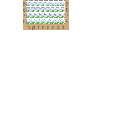
5
5
6
6
7
7
8
8
h
g
f
e
d
c
b
a