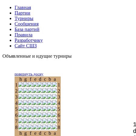
Главная
Партии
Турниры
Сообщения
База партий
Правила
Разработчику
Сайт СШЗ
Объявленные и идущие турниры
повернуть доску
h
g
f
e
d
c
b
a
1
1
2
2
3
3
4
4
5
5
6
6
7
7
8
8
h
g
f
e
d
c
b
a