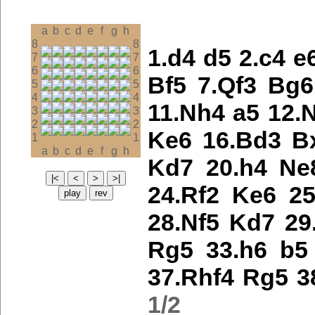
a
b
c
d
e
f
g
h
8
8
1.d4
d5
2.c4
e
7
7
6
6
Bf5
7.Qf3
Bg6
5
5
4
4
11.Nh4
a5
12.
3
3
2
2
Ke6
16.Bd3
B
1
1
a
b
c
d
e
f
g
h
Kd7
20.h4
Ne
24.Rf2
Ke6
25
28.Nf5
Kd7
29
Rg5
33.h6
b5
37.Rhf4
Rg5
3
1/2