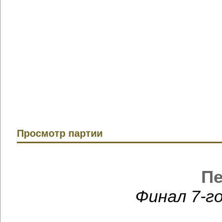
Главная
Партии
Турниры
Сообщения
База 
Просмотр партии
Пе
Финал 7-г