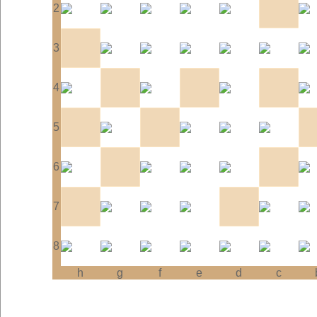
2
3
4
5
6
7
8
h
g
f
e
d
c