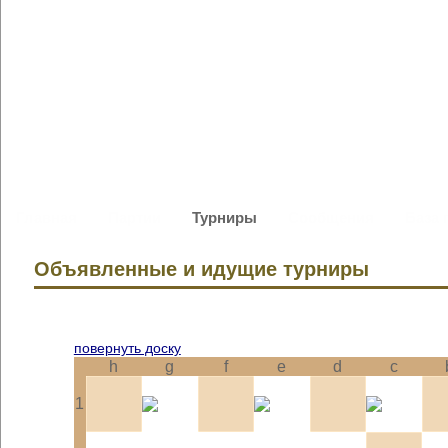
Главная
Партии
Турниры
Сообщения
База 
Объявленные и идущие турниры
повернуть доску
h
g
f
e
d
c
1