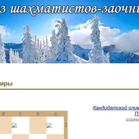
щения
База партий
Правила
Разработчику
Са
ниры
Кандидатский оли
d
c
b
a
П
шахма
1