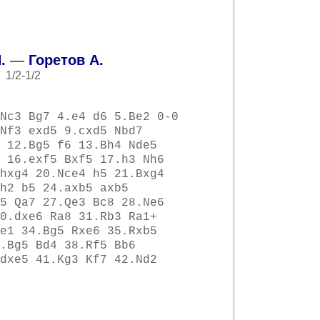
.
—
Горетов А.
1/2-1/2
Nc3 Bg7 4.e4 d6 5.Be2 0-0
Nf3 exd5 9.cxd5 Nbd7
 12.Bg5 f6 13.Bh4 Nde5
 16.exf5 Bxf5 17.h3 Nh6
hxg4 20.Nce4 h5 21.Bxg4
h2 b5 24.axb5 axb5
5 Qa7 27.Qe3 Bc8 28.Ne6
0.dxe6 Ra8 31.Rb3 Ra1+
e1 34.Bg5 Rxe6 35.Rxb5
.Bg5 Bd4 38.Rf5 Bb6
dxe5 41.Kg3 Kf7 42.Nd2