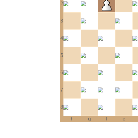
2
3
4
5
6
7
8
h
g
f
e