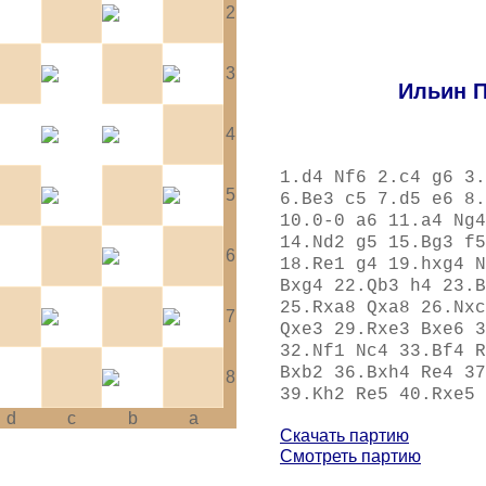
2
3
Ильин П
4
1.d4 Nf6 2.c4 g6 3.
5
6.Be3 c5 7.d5 e6 8.
10.0-0 a6 11.a4 Ng4
14.Nd2 g5 15.Bg3 f5
6
18.Re1 g4 19.hxg4 N
Bxg4 22.Qb3 h4 23.B
25.Rxa8 Qxa8 26.Nxc
7
Qxe3 29.Rxe3 Bxe6 3
32.Nf1 Nc4 33.Bf4 R
Bxb2 36.Bxh4 Re4 37
8
39.Kh2 Re5 40.Rxe5 
d
c
b
a
Скачать партию
Смотреть партию