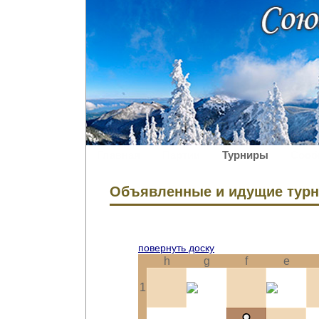
Главная
Партии
Турниры
Сооб
Объявленные и идущие тур
повернуть доску
h
g
f
e
1