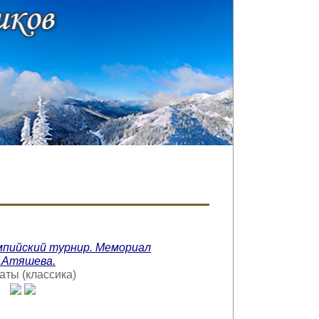
йт СШЗ
мпийский турнир. Мемориал
.Атяшева.
ты (классика)