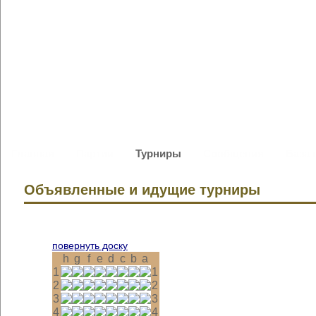
Главная
Партии
Турниры
Сообщения
База 
Объявленные и идущие турниры
повернуть доску
h
g
f
e
d
c
b
a
1
1
2
2
3
3
4
4