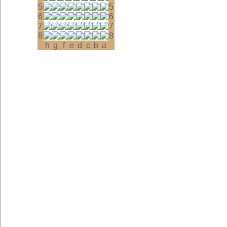
5
5
6
6
7
7
8
8
h
g
f
e
d
c
b
a