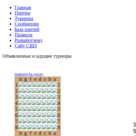
Главная
Партии
Турниры
Сообщения
База партий
Правила
Разработчику
Сайт СШЗ
Объявленные и идущие турниры
повернуть доску
h
g
f
e
d
c
b
a
1
1
2
2
3
3
4
4
5
5
6
6
7
7
8
8
h
g
f
e
d
c
b
a