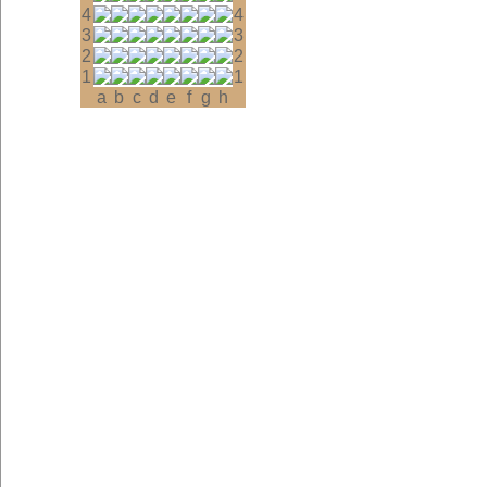
4
4
3
3
2
2
1
1
a
b
c
d
e
f
g
h