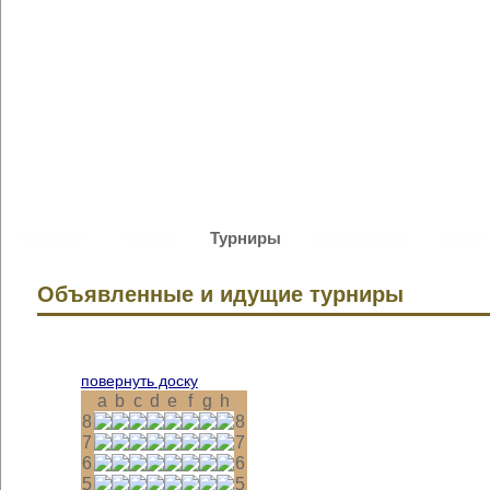
Главная
Партии
Турниры
Сообщения
База 
Объявленные и идущие турниры
повернуть доску
a
b
c
d
e
f
g
h
8
8
7
7
6
6
5
5